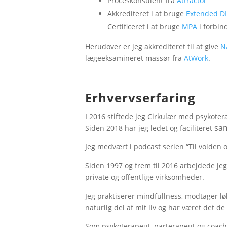
Proceskonsulent fra
Attractor
Akkrediteret i at bruge
Extended D
Certificeret i at bruge
MPA
i forbin
Herudover er jeg akkrediteret til at give
N
lægeeksamineret massør fra
AtWork
.
Erhvervserfaring
I 2016 stiftede jeg Cirkulær med psykotera
sam
Siden 2018 har jeg ledet og faciliteret
Jeg medvært i podcast serien “Til volden 
Siden 1997 og frem til 2016 arbejdede je
private og offentlige virksomheder.
Jeg praktiserer mindfullness, modtager l
naturlig del af mit liv og har været det d
Som psykoterapeut, parterapeut og coach