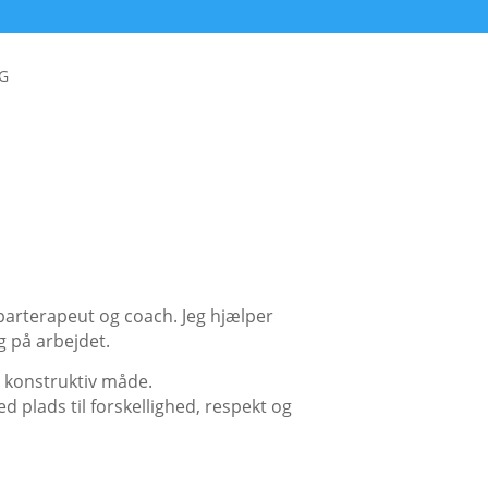
G
 parterapeut og coach.
Jeg hjælper
g på arbejdet.
g konstruktiv måde.
 plads til forskellighed, respekt og