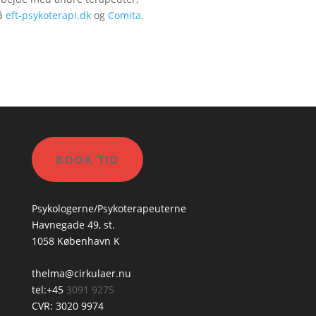
på
eft-psykoterapi.dk
og
Comita
.
BOOK TID
Psykologerne/Psykoterapeuterne
Havnegade 49, st.
1058 København K
thelma@cirkulaer.nu
tel:+45
3091 9275
CVR: 3020 9974