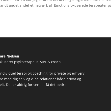
landt andet andet et netværk af Emotionsfokuserede terapeuter 
are Nielsen
okuseret psykoterapeut, MPF & coach
individuel terapi og coaching for private og erhverv.
re med dig selv og dine relationer både privat og
lt. Det er aldrig for sent at få det bedre.