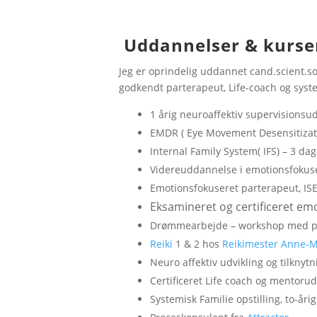
Uddannelser & kurse
Jeg er oprindelig uddannet cand.scient.so
godkendt parterapeut, Life-coach og syste
1 årig neuroaffektiv supervisions
EMDR (
Eye Movement Desensitizat
Internal Family System( IFS) – 3 
Videreuddannelse i emotionsfokuse
Emotionsfokuseret parterapeut, I
Eksamineret og certificeret em
Drømmearbejde – workshop med p
Reiki
1 & 2 hos
Reikimester Anne-M
Neuro affektiv udvikling og tilkn
Certificeret Life coach og mentoru
Systemisk Familie opstilling, to-å