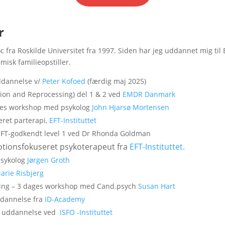
r
c fra Roskilde Universitet fra 1997. Siden har jeg uddannet mig til
misk familieopstiller.
uddannelse v/
Peter Kofoed
(færdig maj 2025)
ion and Reprocessing) del 1 & 2 ved
EMDR Danmark
dages workshop med psykolog
John Hjarsø Mortensen
ret parterapi,
EFT-Instituttet
SEFT-godkendt level 1 ved Dr Rhonda Goldman
otionsfokuseret psykoterapeut fra
EFT-Instituttet.
sykolog
Jørgen Groth
arie Risbjerg
ytning – 3 dages workshop med Cand.psych
Susan Hart
ddannelse fra
ID-Academy
rig uddannelse ved
ISFO -Instituttet