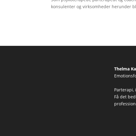
konsulenter og virksomheder herunder b
Thelma Ka
Emotionsf
Thelma
Parterapi, 
Kaare
Få det bed
Nielsen
professione
Photocredit:
Lars
Andreas
Kristiansen