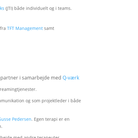
eks
(JTI) både individuelt og i teams.
 fra
TFT Management
samt
en partner i samarbejde med
Q-værk
reamingtjenester.
ommunikation og som projektleder i både
 Susse Pedersen
. Egen terapi er en
n.
rbejde med andre terapeuter,