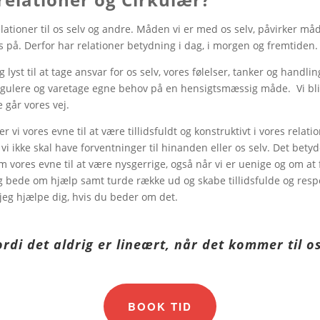
ationer til os selv og andre. Måden vi er med os selv, påvirker må
 på. Derfor har relationer betydning i dag, i morgen og fremtiden.
lyst til at tage ansvar for os selv, vores følelser, tanker og handl
 regulere og varetage egne behov på en hensigtsmæssig måde. Vi bli
 går vores vej.
 vi vores evne til at være tillidsfuldt og konstruktivt i vores relat
i ikke skal have forventninger til hinanden eller os selv. Det betyder 
vores evne til at være nysgerrige, også når vi er uenige og om at 
g bede om hjælp samt turde række ud og skabe tillidsfulde og respe
jeg hjælpe dig, hvis du beder om det.
ordi det aldrig er lineært, når det kommer til 
BOOK TID