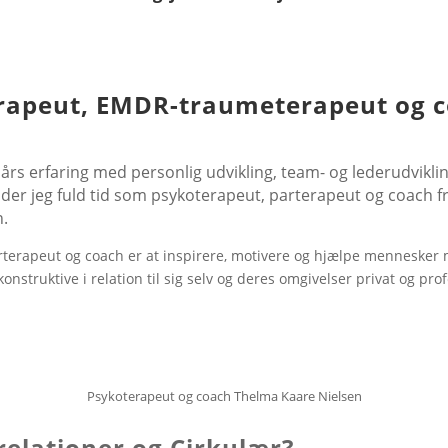
erapeut, EMDR-traumeterapeut og 
 års erfaring med personlig udvikling, team- og lederudviklin
jder jeg fuld tid som psykoterapeut, parterapeut og coach f
n.
terapeut og coach er at inspirere, motivere og hjælpe mennesker m
konstruktive i relation til sig selv og deres omgivelser privat og prof
Psykoterapeut og coach Thelma Kaare Nielsen
relationer og Cirkulær?