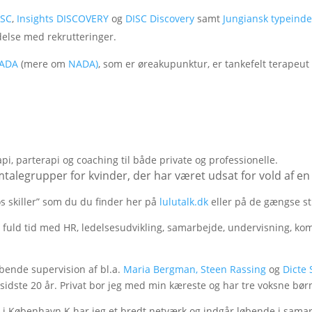
ISC
,
Insights DISCOVERY
og
DISC Discovery
samt
Jungiansk typeind
delse med rekrutteringer.
ADA
(mere om
NADA)
, som er øreakupunktur, er tankefelt terapeut
pi, parterapi og coaching til både private og professionelle.
talegrupper for kvinder, der har været udsat for vold af 
os skiller” som du du finder her på
lulutalk.dk
eller på de gængse st
g fuld tid med HR, ledelsesudvikling, samarbejde, undervisning, k
øbende supervision af bl.a.
Maria Bergman,
Steen Rassing
og
Dicte
e sidste 20 år. Privat bor jeg med min kæreste og har tre voksne bør
 i København K har jeg et bredt netværk og indgår løbende i sama