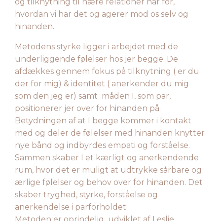
og tilknytning til nære relationer har for,
hvordan vi har det og agerer mod os selv og
hinanden.
Metodens styrke ligger i arbejdet med de
underliggende følelser hos jer begge. De
afdækkes gennem fokus på tilknytning ( er du
der for mig) & identitet ( anerkender du mig
som den jeg er) samt måden I, som par,
positionerer jer over for hinanden på.
Betydningen af at I begge kommer i kontakt
med og deler de følelser med hinanden knytter
nye bånd og indbyrdes empati og forståelse.
Sammen skaber I et kærligt og anerkendende
rum, hvor det er muligt at udtrykke sårbare og
ærlige følelser og behov over for hinanden. Det
skaber tryghed, styrke, forståelse og
anerkendelse i parforholdet.
Metoden er oprindelig udviklet af Leslie