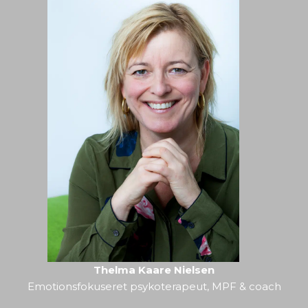
Thelma Kaare Nielsen
Photocredit: Lars
Thelma Kaare Nielsen
Andreas Kristiansen
Emotionsfokuseret psykoterapeut, MPF & coach